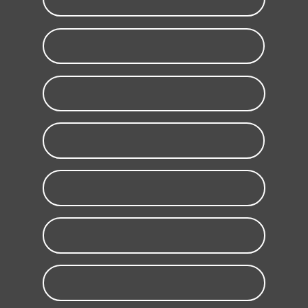
Fotopolimerizadores
Raios X
Conservadoras
Câmeras Intraorais
Peças de mão
Scanner