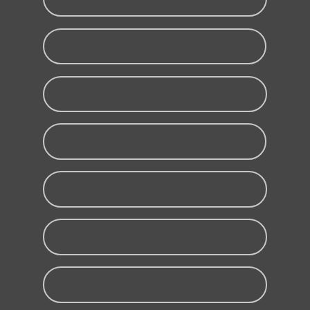
Fotopolimerizadores
Raios X
Conservadoras
Câmeras Intraorais
Peças de mão
Scanner