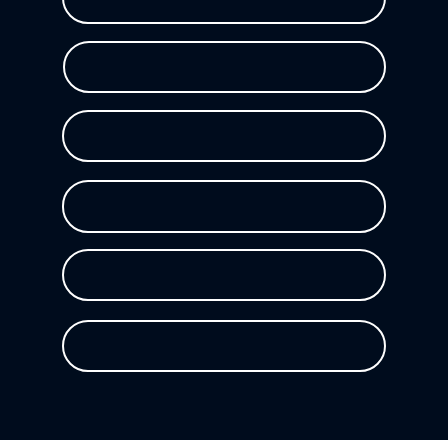
Raios X
Scanner
Conservadora
Micromotor
Biossegurança